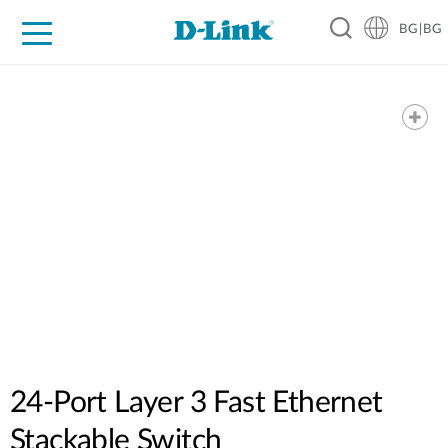
BG|BG
For Home
For Business
For Industry
Where to Buy
Support
Resources
Partners
24-Port Layer 3 Fast Ethernet
Stackable Switch