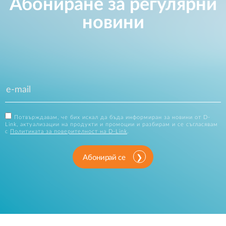
Абониране за регулярни
новини
Потвърждавам, че бих искал да бъда информиран за новини от D-
Link, актуализации на продукти и промоции и разбирам и се съгласявам
с
Политиката за поверителност на D-Link
.
Абонирай се