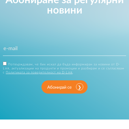
Абониране за регулярни
новини
Потвърждавам, че бих искал да бъда информиран за новини от D-
Link, актуализации на продукти и промоции и разбирам и се съгласявам
с
Политиката за поверителност на D-Link
.
Абонирай се