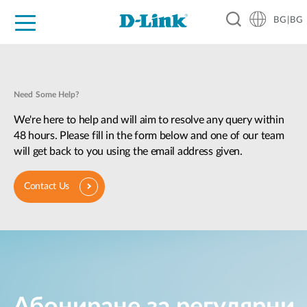
BG|BG
For Home
For Business
For Industry
Where to Buy
Support
Resources
Partners
Need Some Help?
We're here to help and will aim to resolve any query within
48 hours. Please fill in the form below and one of our team
will get back to you using the email address given.
Contact Us