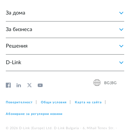
За дома
За бизнеса
Решения
D‑Link
BG|BG
Поверителност
Общи условия
Карта на сайта
Абониране за регулярни новини
© 2026 D‑Link (Europe) Ltd. D-Link Bulgaria - 6, Mihail Tenev Str. -