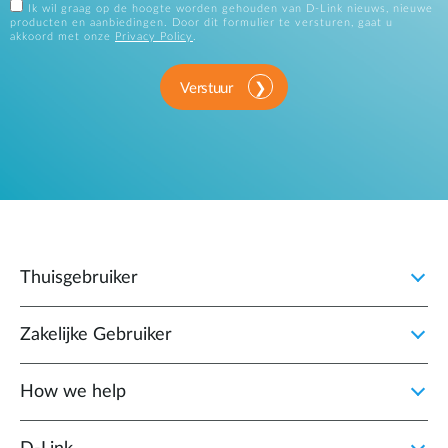
Ik wil graag op de hoogte worden gehouden van D-Link nieuws, nieuwe
producten en aanbiedingen. Door dit formulier te versturen, gaat u
akkoord met onze
Privacy Policy
.
Verstuur
Thuisgebruiker
Zakelijke Gebruiker
How we help