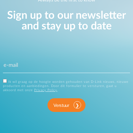
Sign up to our newsletter
and stay up to date
Ik wil graag op de hoogte worden gehouden van D-Link nieuws, nieuwe
producten en aanbiedingen. Door dit formulier te versturen, gaat u
akkoord met onze
Privacy Policy
.
Verstuur