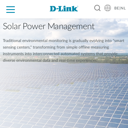
BE|NL
Voor Thuis
Business
Industrial
Support
Resources
Partners
Solar Power Management
Traditional environmental monitoring is gradually evolving into "smart
sensing centers," transforming from simple offline measuring
instruments into interconnected automated systems that provide
diverse environmental data and real-time experiences.