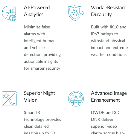
AI-Powered
Vandal-Resistant
Analytics
Durability
Minimize false
Built with IK10 and
alarms with
IP67 ratings to
intelligent human
withstand physical
and vehicle
impact and extreme
detection, providing
weather conditions
actionable insights
for smarter security
Superior Night
Advanced Image
Vision
Enhancement
Smart IR
DWDR and 3D
technology provides
DNR deliver
clear, detailed
superior video
imaging up to 30
clarity across high-