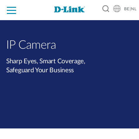
BE|NL
Voor Thuis
Business
Industrial
Support
Resources
Partners
IP Camera
Sharp Eyes, Smart Coverage,
Safeguard Your Business