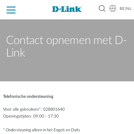
BE|NL
Voor Thuis
Business
Industrial
Support
Resources
Partners
Contact opnemen met D-
Link
Telefonische ondersteuning
Voor alle gebruikers*: 028801640
Openingstijden: 09:00 - 17:30
* Ondersteuning alleen in het Engels en Duits