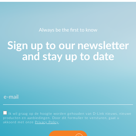
Always be the first to know
Sign up to our newsletter
and stay up to date
Ik wil graag op de hoogte worden gehouden van D-Link nieuws, nieuwe
producten en aanbiedingen. Door dit formulier te versturen, gaat u
akkoord met onze
Privacy Policy
.