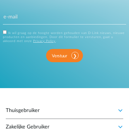
Ik wil graag op de hoogte worden gehouden van D-Link nieuws, nieuwe
producten en aanbiedingen. Door dit formulier te versturen, gaat u
akkoord met onze
Privacy Policy
.
Verstuur
Thuisgebruiker
Zakelijke Gebruiker