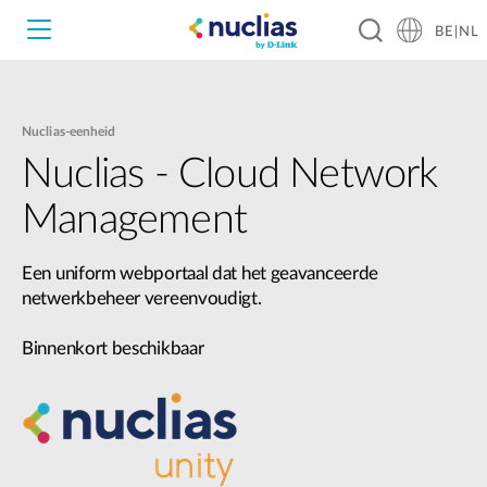
BE|NL
Nuclias-eenheid
Nuclias Unity
Nuclias - Cloud Network
Management
Nuclias Cloud
Hardware DNH-1000
Een uniform webportaal dat het geavanceerde
Hardware DNH-3000
netwerkbeheer vereenvoudigt.
Binnenkort beschikbaar
Software DNC-5000
Software DNC-100