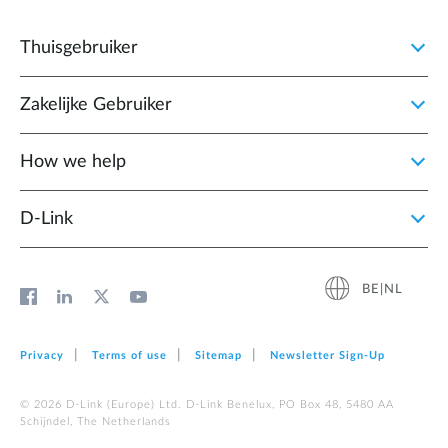
Thuisgebruiker
Zakelijke Gebruiker
How we help
D‑Link
BE|NL
Privacy
Terms of use
Sitemap
Newsletter Sign‑Up
© 2026 D‑Link (Europe) Ltd. D-Link Benelux, PO Box 48, 5480 AA
Schijndel, The Netherlands