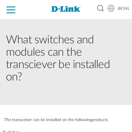
BE|NL
Voor Thuis
Business
Industrial
Support
Resources
Partners
What switches and
modules can the
transciever be installed
on?
The transceiver can be installed on the followingproducts