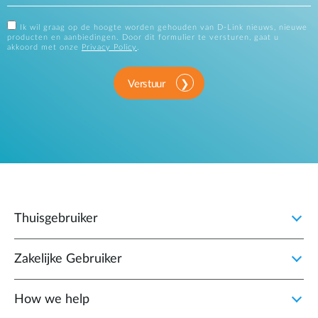
Ik wil graag op de hoogte worden gehouden van D-Link nieuws, nieuwe
producten en aanbiedingen. Door dit formulier te versturen, gaat u
akkoord met onze
Privacy Policy
.
Verstuur
Thuisgebruiker
Zakelijke Gebruiker
How we help