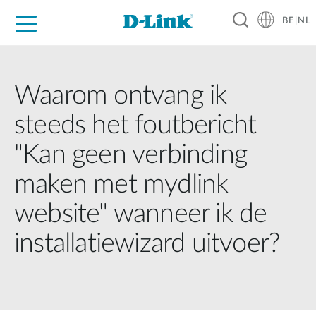
BE|NL
Voor Thuis
Business
Industrial
Support
Resources
Partners
Waarom ontvang ik
steeds het foutbericht
"Kan geen verbinding
maken met mydlink
website" wanneer ik de
installatiewizard uitvoer?