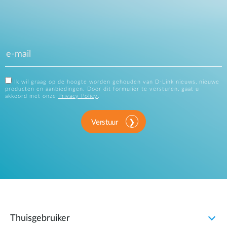
Ik wil graag op de hoogte worden gehouden van D-Link nieuws, nieuwe
producten en aanbiedingen. Door dit formulier te versturen, gaat u
akkoord met onze
Privacy Policy
.
Verstuur
Thuisgebruiker