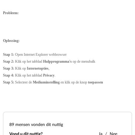
Probleem:
Oplossing:
Stap 1:
Open Internet Explorer webbrowser
Stap 2:
Klik op het tabblad
Hulpprogramma's
op de menubalk
Stap 3:
Klik op
Internetopties
,
Stap 4:
Klik op het tabblad
Privacy
.
Stap 5:
Selecteer de
Mediuminstelling
en klik op de knop
toepassen
89
mensen vonden dit nuttig
Vond u dit nuttig?
Ja
Nee