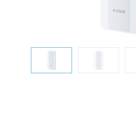
Unmanaged
Switches
PoE
Switches
Accessoires
Management
Waar te
Koop
Cloud
Mediaconverters
Network
Management
Active
Fibers
Network
Controllers
Direct
Attach
Cables
PoE
Adapters