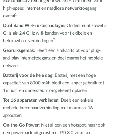
5G-connectiviteit
: Ingebouwd 5G/4G-modem voor
Smart
high-speed internet en naadloze netwerktoegang
Building
1
overal
Smart Pole
Dual Band Wi-Fi 6-technologie
: Ondersteunt zowel 5
GHz als 2,4 GHz wifi-banden voor flexibele en
2
betrouwbare verbindingen
Gebruiksgemak
: Heeft een simkaartslot voor plug-
and-play internettoegang en deel daarna het mobiele
netwerk
Batterij voor de hele dag
: Batterij met een hoge
capaciteit van 8000 mAh biedt een langer gebruik tot
3
16 uur
en ondersteunt omgekeerd opladen
Tot 16 apparaten verbinden:
Deelt een enkele
mobiele breedbandverbinding met maximaal 16
apparaten
On-the-Go Power:
Niet alleen een hotspot, maar ook
een powerbank uitgerust met PD 3.0 voor snel