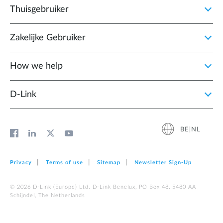
Thuisgebruiker
Zakelijke Gebruiker
How we help
D‑Link
BE|NL
Privacy
Terms of use
Sitemap
Newsletter Sign‑Up
© 2026 D‑Link (Europe) Ltd. D-Link Benelux, PO Box 48, 5480 AA
Schijndel, The Netherlands