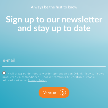
Always be the first to know
Sign up to our newsletter
and stay up to date
Ik wil graag op de hoogte worden gehouden van D-Link nieuws, nieuwe
producten en aanbiedingen. Door dit formulier te versturen, gaat u
akkoord met onze
Privacy Policy
.
Verstuur