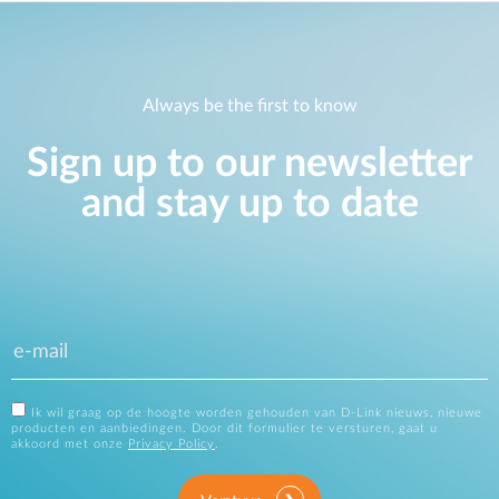
Always be the first to know
Sign up to our newsletter
and stay up to date
Ik wil graag op de hoogte worden gehouden van D-Link nieuws, nieuwe
producten en aanbiedingen. Door dit formulier te versturen, gaat u
akkoord met onze
Privacy Policy
.