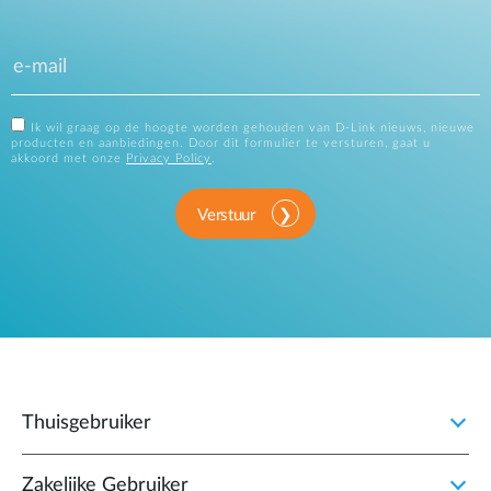
Ik wil graag op de hoogte worden gehouden van D-Link nieuws, nieuwe
producten en aanbiedingen. Door dit formulier te versturen, gaat u
akkoord met onze
Privacy Policy
.
Verstuur
Thuisgebruiker
Zakelijke Gebruiker