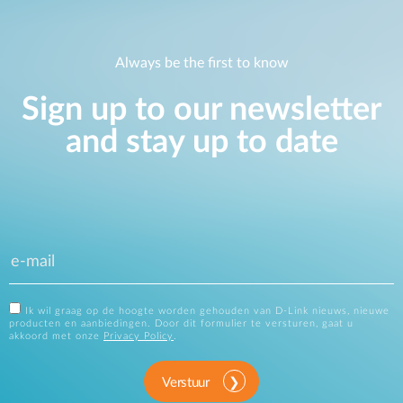
Always be the first to know
Sign up to our newsletter
and stay up to date
Ik wil graag op de hoogte worden gehouden van D-Link nieuws, nieuwe
producten en aanbiedingen. Door dit formulier te versturen, gaat u
akkoord met onze
Privacy Policy
.
Verstuur