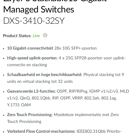
Managed Switches
DXS-3410-32SY
Product Status:
Live
10 Gigabit-connectiviteit
28x 10G SFP+-poorten
High-speed uplink-poorten:
4 x 25G SFP28-poorten voor uplink-
connectie en stacking
Schaalbaarheid en hoge beschikbaarheid:
Physical stacking tot 9
units en virtual stacking tot 32 units
Geavanceerde L3-functies:
OSPF, RIP/RIPng, IGMP v1/v2/v3, MLD
v1/v2, QinQ, 802.1Qbb, RIP, OSPF, VRRP, 802.3ah, 802.1ag,
Y.1731 OAM
Zero Touch Provisioning:
Moeiteloze implementatie met Zero
Touch Provisioning
Verbeterd Flow Control-mechanisme:
IEEE802,31Qbb Priority-