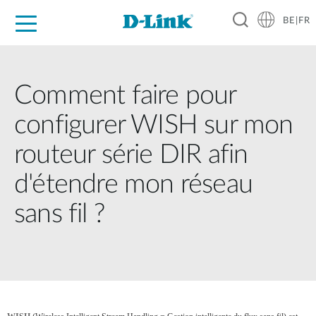
BE|FR
Grand Public
Entreprises
Industrie
Support
Ressources
Partenaires
Comment faire pour
configurer WISH sur mon
routeur série DIR afin
d'étendre mon réseau
sans fil ?