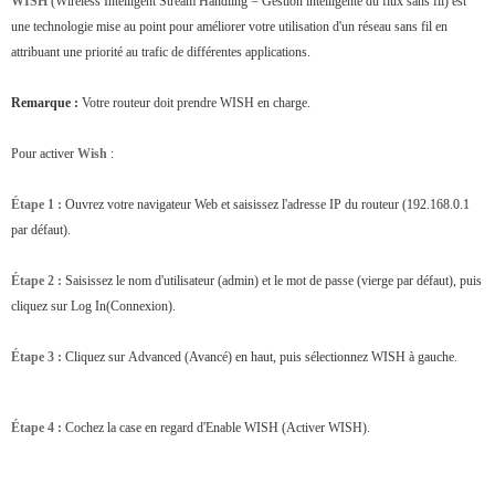
WISH
(
Wireless Intelligent Stream Handling
= Gestion intelligente du flux sans fil) est
une technologie mise au point pour améliorer votre utilisation d'un réseau sans fil en
attribuant une priorité au trafic de différentes applications.
Remarque :
Votre routeur doit prendre WISH en charge.
Pour activer
Wish
:
Étape 1 :
Ouvrez votre navigateur Web et saisissez l'adresse IP du routeur
(192.168.0.1
par défaut).
Étape 2 :
Saisissez le nom d'utilisateur
(admin)
et le mot de passe
(vierge par défaut),
puis
cliquez sur
Log In
(Connexion).
Étape 3 :
Cliquez sur
Advanced
(Avancé) en haut, puis sélectionnez
WISH
à gauche.
Étape 4 :
Cochez la case en regard d'
Enable WISH (Activer WISH).