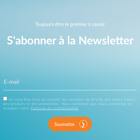
Toujours être le premier à savoir
S'abonner à la Newsletter
Je veux être tenu au courant des activités de D-Link, des mises à jours
des produits et des promotions. Vous confirmez que vous comprenez et
acceptez notre
Politique de confidentialité
.
Soumettre