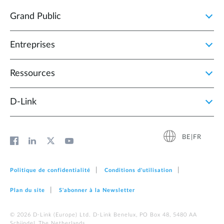
Grand Public
Entreprises
Ressources
D‑Link
BE|FR
Politique de confidentialité
Conditions d'utilisation
Plan du site
S'abonner à la Newsletter
© 2026 D‑Link (Europe) Ltd. D-Link Benelux, PO Box 48, 5480 AA
Schijndel, The Netherlands