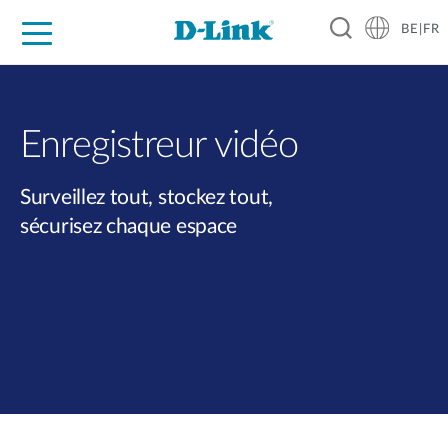
BE|FR
Grand Public
Entreprises
Industrie
Support
Ressources
Partenaires
Enregistreur vidéo
Surveillez tout, stockez tout,
sécurisez chaque espace