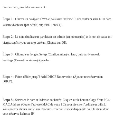
Pour ce faire, procédez comme suit :
Étape 1 :
Ouvrez un navigateur Web et saisissez l'adresse IP des routeurs série
DIR
dans
la barre d'adresse (par défaut, http://192.168.0.1).
Étape 2 :
Le nom d'utilisateur par défaut est
admin
(en minuscules) et le mot de passe est
vierge, sauf si vous en avez créé un. Cliquez sur
OK
.
Étape 3 :
Cliquez sur l'onglet
Setup
(Configuration) en haut, puis sur
Network
Settings
(Paramètres réseau) à gauche.
Étape 4 :
Faites défiler jusqu'à
Add DHCP Reservation
(Ajouter une réservation
DHCP).
Étape 5 :
Saisissez le nom et l'adresse souhaités. Cliquez sur le bouton Copy Your PC’s
MAC Address (Copier l'adresse MAC de votre PC) pour réserver l'ordinateur utilisé.
Vous pouvez cliquer sur le lien
Reserve
(Réserver) s'il est disponible pour le client dont
vous réservez l'adresse IP.