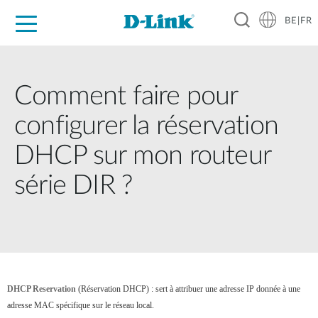
BE|FR
Grand Public
Entreprises
Industrie
Support
Ressources
Partenaires
Comment faire pour
configurer la réservation
DHCP sur mon routeur
série DIR ?
DHCP Reservation
(Réservation DHCP) : sert à attribuer une adresse IP donnée à une
adresse MAC spécifique sur le réseau local.