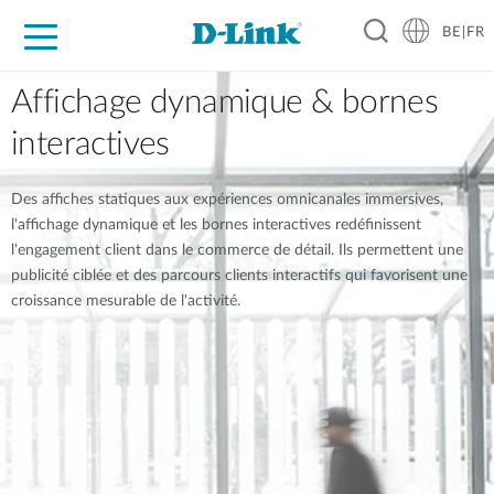
BE|FR
Grand Public
Entreprises
Industrie
Support
Ressources
Partenaires
Affichage dynamique & bornes
interactives
Des affiches statiques aux expériences omnicanales immersives,
l'affichage dynamique et les bornes interactives redéfinissent
l'engagement client dans le commerce de détail. Ils permettent une
publicité ciblée et des parcours clients interactifs qui favorisent une
croissance mesurable de l'activité.