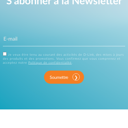
S'abonner à la Newsletter
Je veux être tenu au courant des activités de D-Link, des mises à jours
des produits et des promotions. Vous confirmez que vous comprenez et
acceptez notre
Politique de confidentialité
.
Soumettre