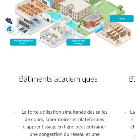
Bâtiments académiques
Bâ
La forte utilisation simultanée des salles
La 
de cours, laboratoires et plateformes
sit
d'apprentissage en ligne peut entraîner
et 
une congestion du réseau et une
g