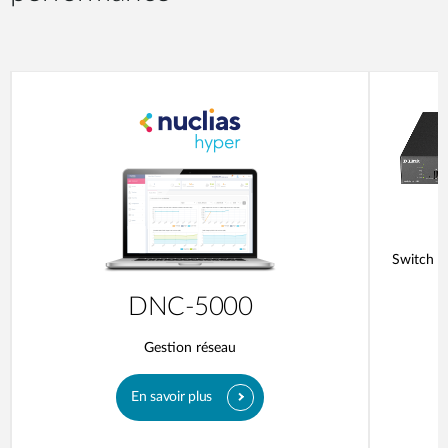
Switch a
DNC-5000
Gestion réseau
En savoir plus