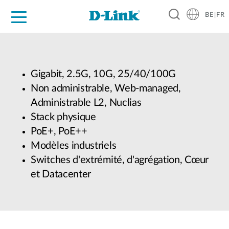
BE|FR
Grand Public
Entreprises
Industrie
Support
Ressources
Partenaires
Gigabit, 2.5G, 10G, 25/40/100G
Non administrable, Web-managed,
Administrable L2, Nuclias
Stack physique
PoE+, PoE++
Modèles industriels
Switches d'extrémité, d'agrégation, Cœur
et Datacenter