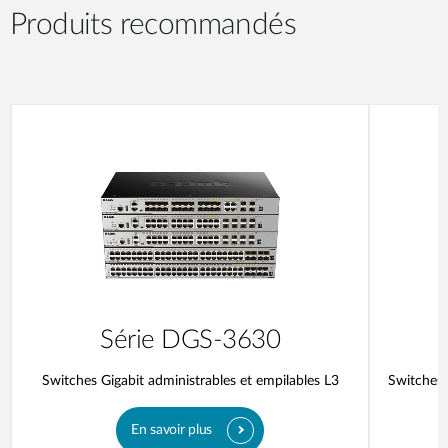
Produits recommandés
Série DGS-3630
Switches Gigabit administrables et empilables L3
Switches 
En savoir plus