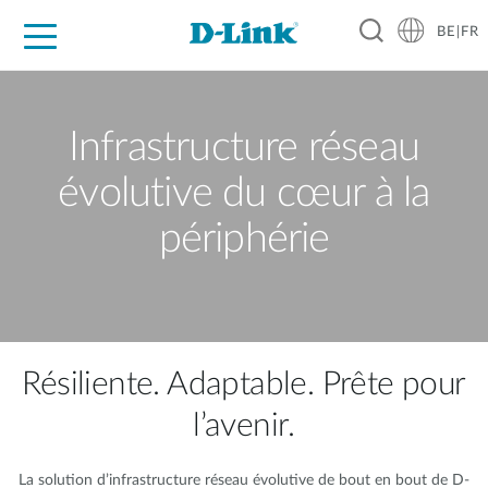
BE|FR
Grand Public
Entreprises
Industrie
Support
Ressources
Partenaires
Infrastructure réseau
évolutive du cœur à la
périphérie
Résiliente. Adaptable. Prête pour
l’avenir.
La solution d’infrastructure réseau évolutive de bout en bout de D-