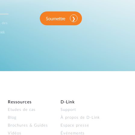
Soumettre
, des
que
Ressources
D‑Link
Etudes de cas
Support
Blog
À propos de D‑Link
Brochures & Guides
Espace presse
Vidéos
Événements