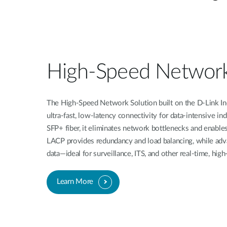
Easy Smart
Switches
non
administrables
Switches
PoE
High-Speed Networ
Accessories
Management
Où acheter
The High-Speed Network Solution built on the D-Link Ind
ultra-fast, low-latency connectivity for data-intensive i
Gestion
SFP+ fiber, it eliminates network bottlenecks and enable
Convertisseurs
Cloud
de média
Nuclias
LACP provides redundancy and load balancing, while advan
Unity
Fibres
data—ideal for surveillance, ITS, and other real-time, hig
actives
Contrôleurs
matériel
Câbles
Nuclias
Learn More
Direct
Connect
Attach
Adaptateurs
PoE