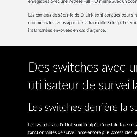
enregistrés avec une netteté Full HD même avec un zoo
Les caméras de sécurité de D-Link sont conçues pour simpl
commerciales, vous apporter la tranquillité d’esprit et vo
instantanées envoyées en cas d’urgence.
Des switches avec u
utilisateur de surveil
Les switches derrière la s
Les switches de D-Link sont équipés d’une interface de s
fonctionnalités de surveillance encore plus accessibles q