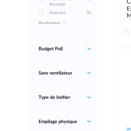
C
Recorder
E
Switches
(5)
M
Plus d'options
Budget PoE
Sans ventilateur
Type de boîtier
Empilage physique
B