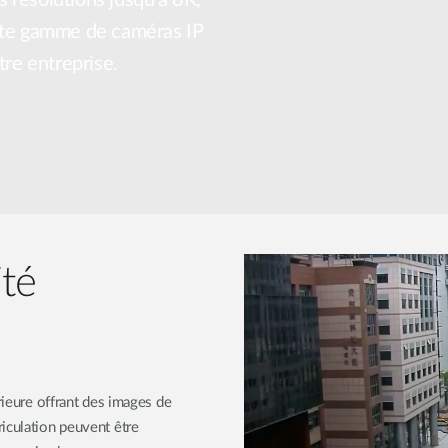
aste gamme de caméras IP
tre entreprise.
ité
rieure offrant des images de
iculation peuvent être