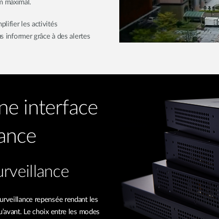
m maximal.
ifier les activités
us informer grâce à des alertes
ne interface
lance
urveillance
urveillance repensée rendant les
u’avant. Le choix entre les modes