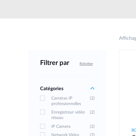
Afficha
Filtrer par
Réinitier
Catégories
Caméras IP
(2)
professionnelles
Enregistreur vidéo
(2)
réseau
IP Camera
(2)
B
Network Video
(2)