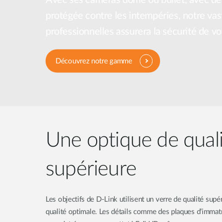
Easy Smart
protégée contre les intempéries, notre v
Switches
non
professionnelles assurera la sécurité de vo
administrables
Switches
Découvrez notre gamme
PoE
Accessories
Management
Où acheter
Gestion
Convertisseurs
Cloud
Une optique de qual
de média
Nuclias
Unity
Fibres
actives
Contrôleurs
supérieure
matériel
Câbles
Nuclias
Direct
Connect
Attach
Les objectifs de D-Link utilisent un verre de qualité supé
Adaptateurs
PoE
qualité optimale. Les détails comme des plaques d’immatr