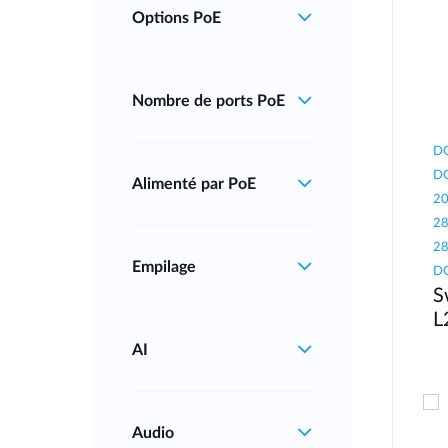
Options PoE
Nombre de ports PoE
DG
DG
Alimenté par PoE
20
28
28
Empilage
DG
S
L
AI
Audio