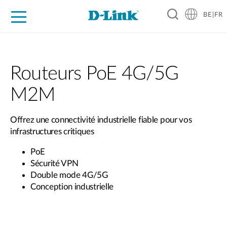
BE|FR
Grand Public
Entreprises
Industrie
Support
Ressources
Partenaires
Routeurs PoE 4G/5G
M2M
Offrez une connectivité industrielle fiable pour vos
infrastructures critiques
PoE
Sécurité VPN
Double mode 4G/5G
Conception industrielle