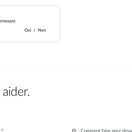
erressant
Oui
Non
aider.
 ?
Comment faire pour désact