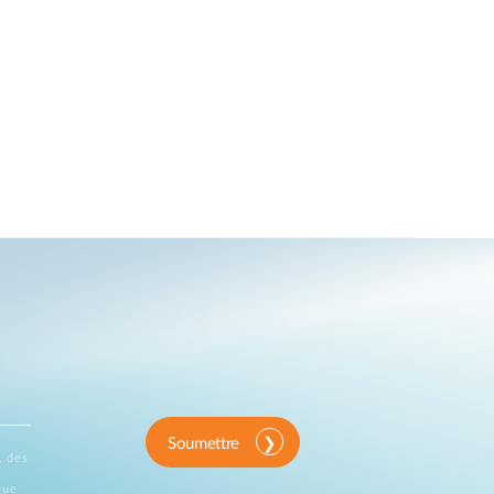
Soumettre
, des
que