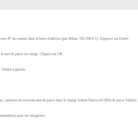
resse IP du routeur dans la barre d'adresse (par défaut, 192.168.0.1). Appuyez sur
Entrée
.
t le mot de passe est vierge. Cliquez sur
OK
.
ur
Admin
à gauche.
eur, saisissez un nouveau mot de passe dans le champ
Admin Password
(Mot de passe Admin).
paramètres) pour les enregistrer.