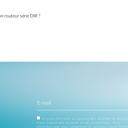
n routeur série DIR ?
Je veux être tenu au courant des activités de D-Link
mises à jours des produits et des promotions. Vous
confirmez que vous comprenez et acceptez notre
Politi