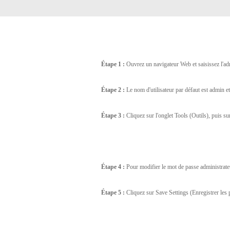
Easy Smart
Switches
non
administrables
Switches
PoE
Étape 1 :
Ouvrez un navigateur Web et saisissez l'ad
Étape 2 :
Le nom d'utilisateur par défaut est
admin
e
Accessories
Management
Où acheter
Étape 3 :
Cliquez sur l'onglet
Tools
(Outils), puis s
Gestion
Convertisseurs
Cloud
de média
Nuclias
Unity
Fibres
actives
Contrôleurs
Étape 4 :
Pour modifier le mot de passe administrat
matériel
Câbles
Nuclias
Direct
Connect
Étape 5 :
Cliquez sur
Save Settings
(Enregistrer les 
Attach
Adaptateurs
PoE