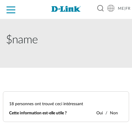
ME|FR
For Home
For Business
For Industry
Support
$name
18
personnes ont trouvé ceci intéressant
Cette information est-elle utile ?
Oui
Non