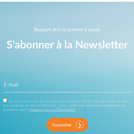
Toujours être le premier à savoir
S'abonner à la Newsletter
Je veux être tenu au courant des activités de D-Link, des mises à jours
des produits et des promotions. Vous confirmez que vous comprenez et
acceptez notre
Politique de confidentialité
.
Soumettre