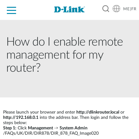
ME|FR
For Home
For Business
For Industry
Support
How do I enable remote
management for my
router?
Please launch your browser and enter
http://dlinkrouter.local
or
http://192.168.0.1
into the address bar. Then login and follow the
steps below:
Step 1:
Click
Management
->
System Admin
/FAQs/UK/DIR/DIR878/DIR_878_FAQ_Image020