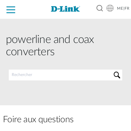
ME|FR
For Home
For Business
For Industry
Support
powerline and coax
converters
Foire aux questions