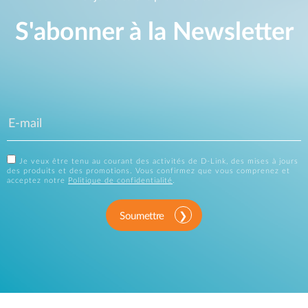
S'abonner à la Newsletter
Je veux être tenu au courant des activités de D-Link, des mises à jours
des produits et des promotions. Vous confirmez que vous comprenez et
acceptez notre
Politique de confidentialité
.
Soumettre