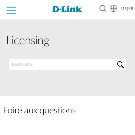
ME|FR
For Home
For Business
For Industry
Support
Licensing
Foire aux questions