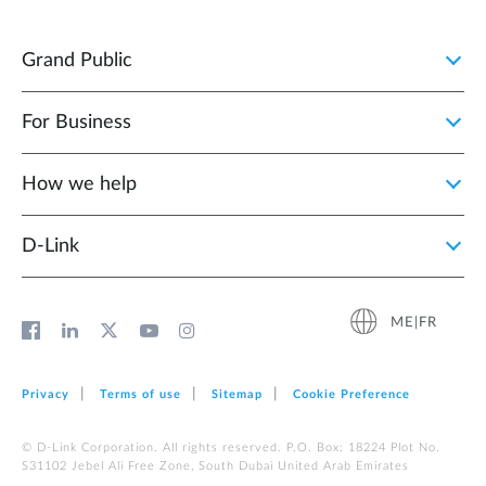
Grand Public
For Business
How we help
D‑Link
ME|FR
Privacy
Terms of use
Sitemap
Cookie Preference
© D-Link Corporation. All rights reserved. P.O. Box: 18224 Plot No.
S31102 Jebel Ali Free Zone, South Dubai United Arab Emirates