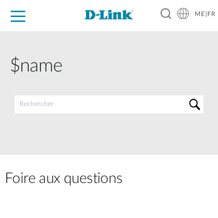
ME|FR
For Home
For Business
For Industry
Support
$name
Foire aux questions