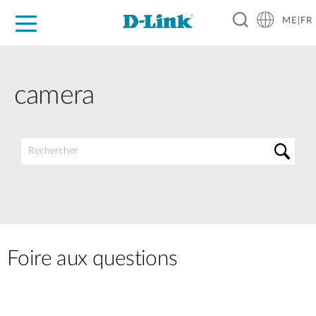
ME|FR
For Home
For Business
For Industry
Support
camera
Foire aux questions