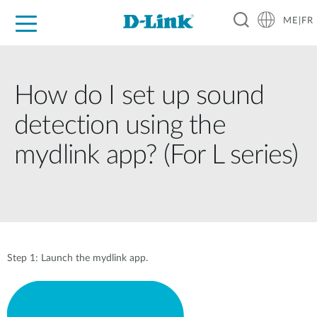
ME|FR
For Home
For Business
For Industry
Support
How do I set up sound
detection using the
mydlink app? (For L series)
Step 1: Launch the mydlink app.