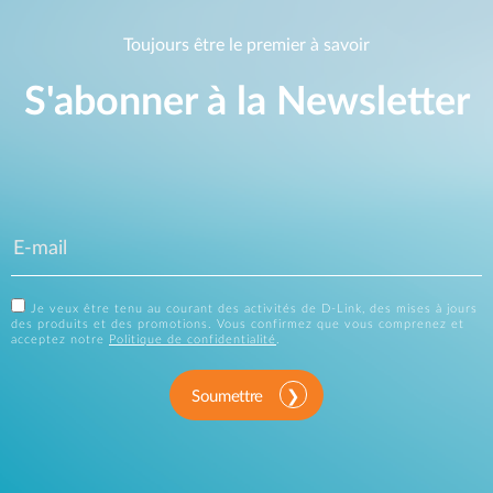
Toujours être le premier à savoir
S'abonner à la Newsletter
Je veux être tenu au courant des activités de D-Link, des mises à jours
des produits et des promotions. Vous confirmez que vous comprenez et
acceptez notre
Politique de confidentialité
.
Soumettre