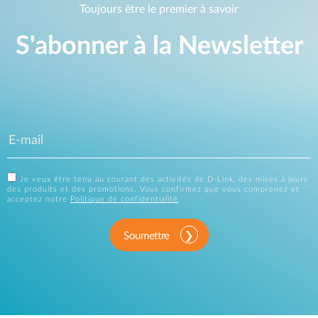
Toujours être le premier à savoir
S'abonner à la Newsletter
Je veux être tenu au courant des activités de D-Link, des mises à jours
des produits et des promotions. Vous confirmez que vous comprenez et
acceptez notre
Politique de confidentialité
.
Soumettre