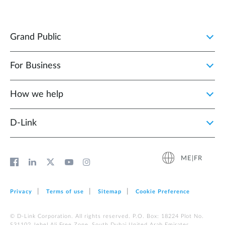
Grand Public
For Business
How we help
D‑Link
ME|FR
Privacy
Terms of use
Sitemap
Cookie Preference
© D-Link Corporation. All rights reserved. P.O. Box: 18224 Plot No.
S31102 Jebel Ali Free Zone, South Dubai United Arab Emirates