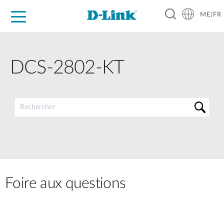
ME|FR
For Home
For Business
For Industry
Support
DCS-2802-KT
Foire aux questions