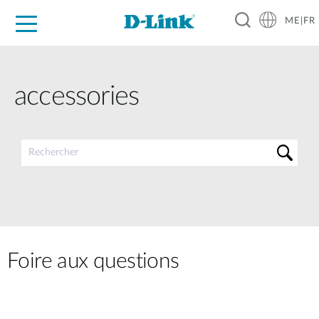
ME|FR
For Home
For Business
For Industry
Support
accessories
Foire aux questions