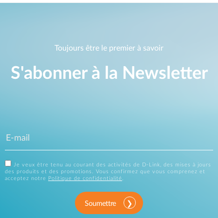
Toujours être le premier à savoir
S'abonner à la Newsletter
Je veux être tenu au courant des activités de D-Link, des mises à jours
des produits et des promotions. Vous confirmez que vous comprenez et
acceptez notre
Politique de confidentialité
.
Soumettre