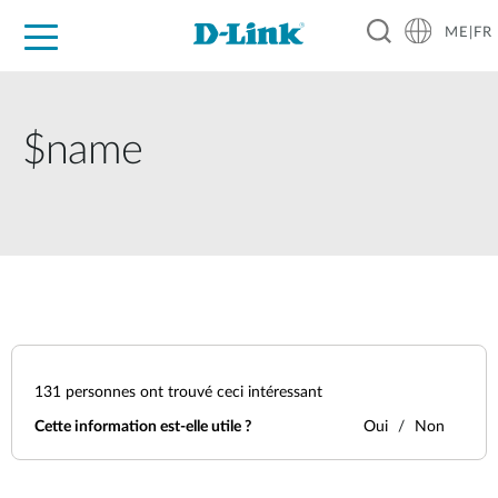
ME|FR
For Home
For Business
For Industry
Support
$name
131
personnes ont trouvé ceci intéressant
Cette information est-elle utile ?
Oui
Non