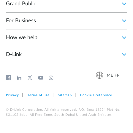
Grand Public
For Business
How we help
D‑Link
ME|FR
Privacy
Terms of use
Sitemap
Cookie Preference
© D-Link Corporation. All rights reserved. P.O. Box: 18224 Plot No.
S31102 Jebel Ali Free Zone, South Dubai United Arab Emirates