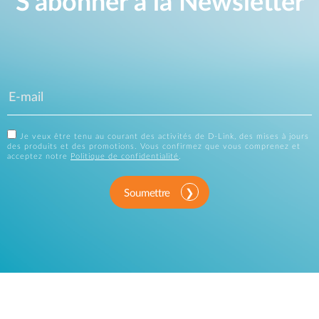
S'abonner à la Newsletter
Je veux être tenu au courant des activités de D-Link, des mises à jours
des produits et des promotions. Vous confirmez que vous comprenez et
acceptez notre
Politique de confidentialité
.
Soumettre