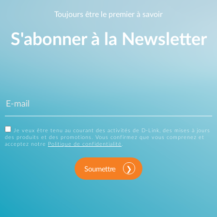
Toujours être le premier à savoir
S'abonner à la Newsletter
Je veux être tenu au courant des activités de D-Link, des mises à jours
des produits et des promotions. Vous confirmez que vous comprenez et
acceptez notre
Politique de confidentialité
.
Soumettre