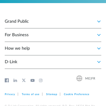
Grand Public
For Business
How we help
D‑Link
ME|FR
Privacy
Terms of use
Sitemap
Cookie Preference
© D-Link Corporation. All rights reserved. P.O. Box: 18224 Plot No.