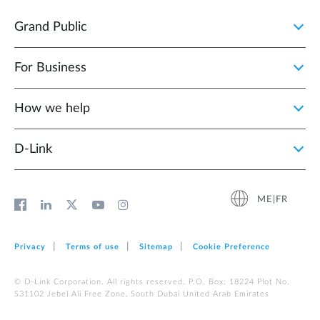
Grand Public
For Business
How we help
D‑Link
ME|FR
Privacy
Terms of use
Sitemap
Cookie Preference
© D-Link Corporation. All rights reserved. P.O. Box: 18224 Plot No.
S31102 Jebel Ali Free Zone, South Dubai United Arab Emirates