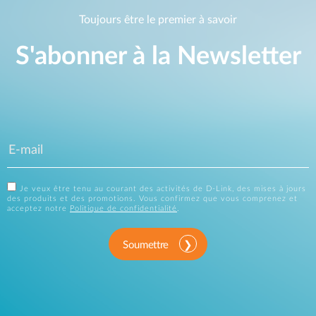
Toujours être le premier à savoir
S'abonner à la Newsletter
Je veux être tenu au courant des activités de D-Link, des mises à jours
des produits et des promotions. Vous confirmez que vous comprenez et
acceptez notre
Politique de confidentialité
.
Soumettre