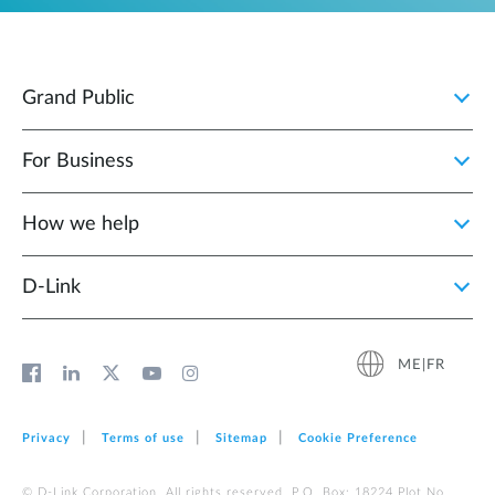
Grand Public
For Business
How we help
D‑Link
ME|FR
Privacy
Terms of use
Sitemap
Cookie Preference
© D-Link Corporation. All rights reserved. P.O. Box: 18224 Plot No.