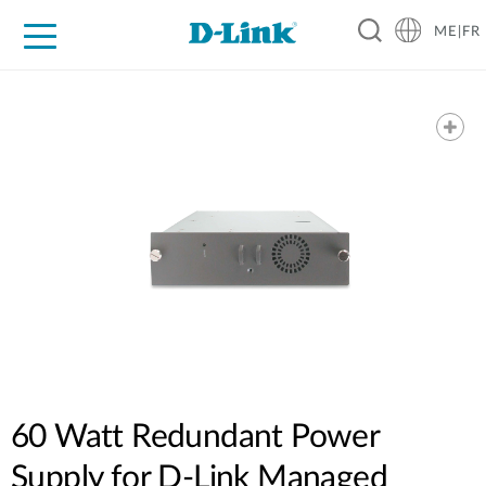
ME|FR
For Home
For Business
For Industry
Support
60 Watt Redundant Power
Supply for D-Link Managed