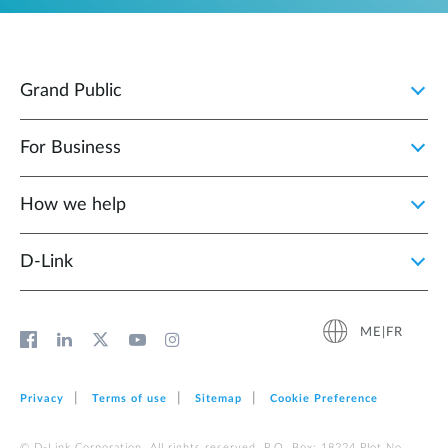
Grand Public
For Business
How we help
D‑Link
ME|FR
Privacy
Terms of use
Sitemap
Cookie Preference
© D-Link Corporation. All rights reserved. P.O. Box: 18224 Plot No.