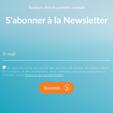
Toujours être le premier à savoir
S'abonner à la Newsletter
Je veux être tenu au courant des activités de D-Link, des mises à jours
des produits et des promotions. Vous confirmez que vous comprenez et
acceptez notre
Politique de confidentialité
.
Soumettre