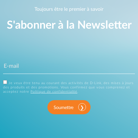
Toujours être le premier à savoir
S'abonner à la Newsletter
Je veux être tenu au courant des activités de D-Link, des mises à jours
des produits et des promotions. Vous confirmez que vous comprenez et
acceptez notre
Politique de confidentialité
.
Soumettre