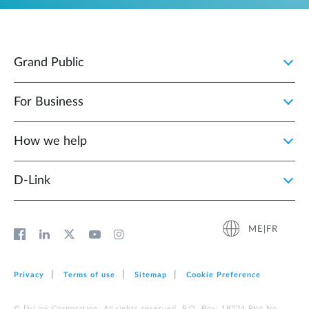
Grand Public
For Business
How we help
D‑Link
ME|FR
Privacy
Terms of use
Sitemap
Cookie Preference
© D-Link Corporation. All rights reserved. P.O. Box: 18224 Plot No.