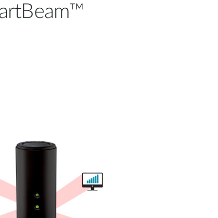
SmartBeam™