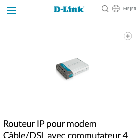
ME|FR
For Home
For Business
For Industry
Support
Routeur IP pour modem
Câble/DSL avec commutateur 4