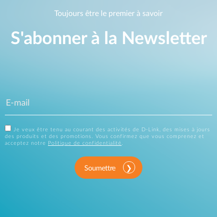
Toujours être le premier à savoir
S'abonner à la Newsletter
Je veux être tenu au courant des activités de D-Link, des mises à jours
des produits et des promotions. Vous confirmez que vous comprenez et
acceptez notre
Politique de confidentialité
.
Soumettre