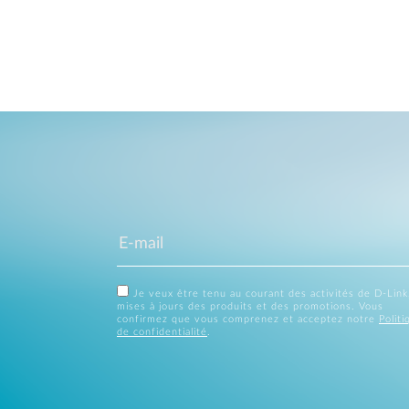
Je veux être tenu au courant des activités de D-Link
mises à jours des produits et des promotions. Vous
confirmez que vous comprenez et acceptez notre
Politi
de confidentialité
.