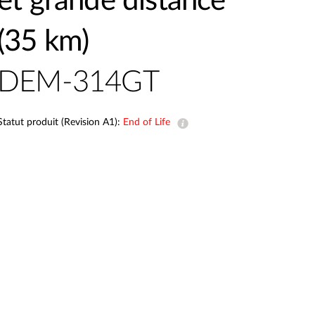
et grande distance
Automation
Smart Pole
(35 km)
DEM-314GT
Statut produit (Revision A1):
End of Life