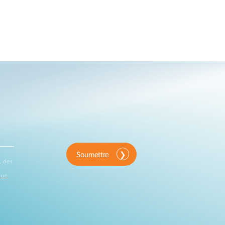
Soumettre
, des
que