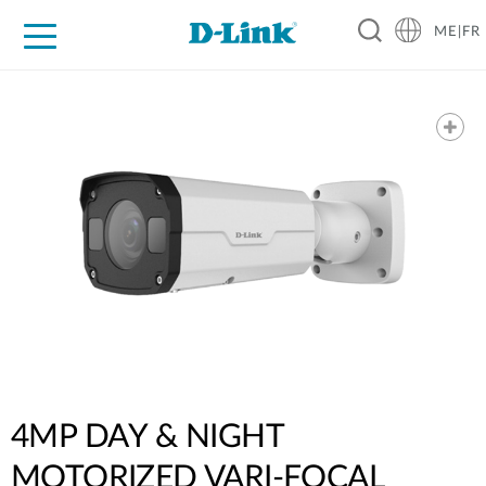
ME|FR
For Home
For Business
For Industry
Support
4MP DAY & NIGHT
MOTORIZED VARI-FOCAL