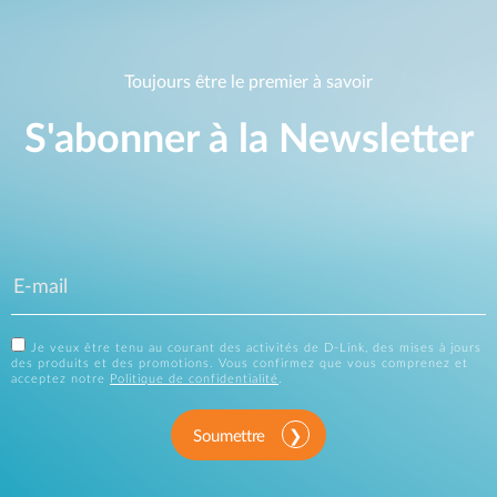
Toujours être le premier à savoir
S'abonner à la Newsletter
Je veux être tenu au courant des activités de D-Link, des mises à jours
des produits et des promotions. Vous confirmez que vous comprenez et
acceptez notre
Politique de confidentialité
.
Soumettre