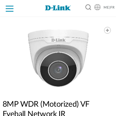
ME|FR
For Home
For Business
For Industry
Support
8MP WDR (Motorized) VF
Eyeball Network IR