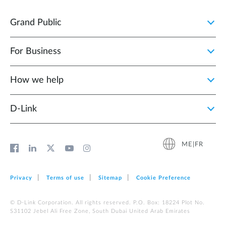
Grand Public
For Business
How we help
D‑Link
ME|FR
Privacy
Terms of use
Sitemap
Cookie Preference
© D-Link Corporation. All rights reserved. P.O. Box: 18224 Plot No.
S31102 Jebel Ali Free Zone, South Dubai United Arab Emirates