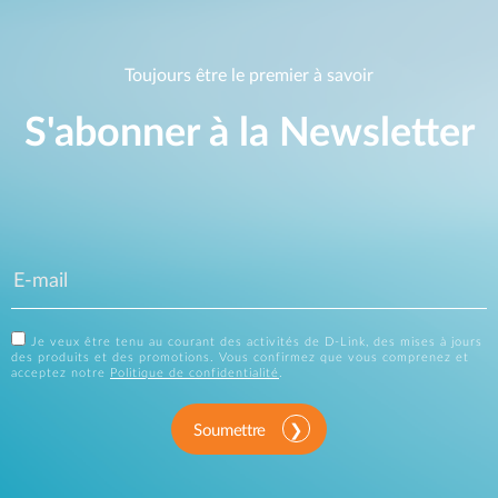
Toujours être le premier à savoir
S'abonner à la Newsletter
Je veux être tenu au courant des activités de D-Link, des mises à jours
des produits et des promotions. Vous confirmez que vous comprenez et
acceptez notre
Politique de confidentialité
.
Soumettre