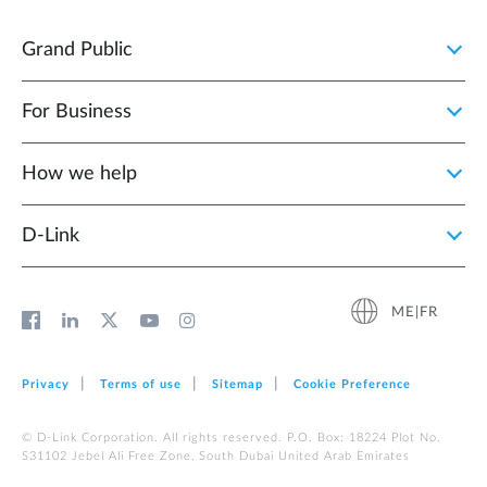
Grand Public
For Business
How we help
D‑Link
ME|FR
Privacy
Terms of use
Sitemap
Cookie Preference
© D-Link Corporation. All rights reserved. P.O. Box: 18224 Plot No.
S31102 Jebel Ali Free Zone, South Dubai United Arab Emirates